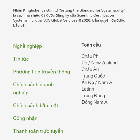
Nhãn Kingfisher và cụm từ "Setting the Standard for Sustainability"
là các nhãn hiệu đã được đăng ký của Scientific Certification
Systems Inc. dba. SCS Global Services ©2026. Bản quyền đã được
bảo vệ.
Chân
Toàn cầu
Nghề nghiệp
Châu Phi
Tin tức
Úc / New Zealand
Châu Âu
Phương tiện truyền thông
Trung Quốc
Ấn Độ / Nam Á
Chính sách doanh
Latinh
nghiệp
Trung Đông
Đông Nam Á
Chính sách bảo mật
Công nhận
Thanh toán trực tuyến