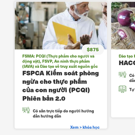
$875
FSMA: PCQI (Thực phẩm cho người và
Đào tạo
HAC
động vật), FSVP, An ninh thực phẩm
(IAVA) và Đào tạo về truy xuất nguồn gốc
FSPCA Kiểm soát phòng
Có
ngừa cho thực phẩm
dẫ
của con người (PCQI)
Tự 
Phiên bản 2.0
Có sẵn trực tiếp do người hướng
dẫn hướng dẫn
Xem > khóa học