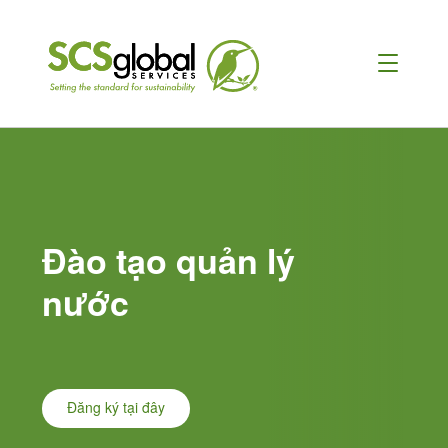
Chuyển
đến
nội
dung
chính
Đào tạo quản lý
nước
Đăng ký tại đây