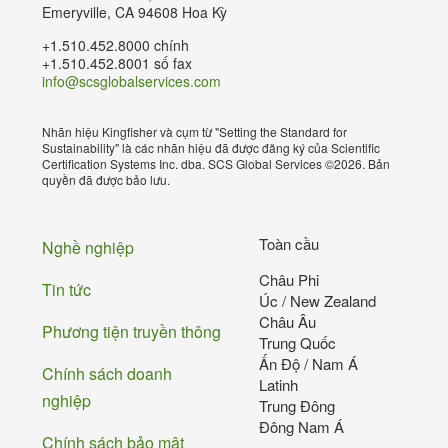
Emeryville, CA 94608 Hoa Kỳ
+1.510.452.8000 chính
+1.510.452.8001 số fax
info@scsglobalservices.com
Nhãn hiệu Kingfisher và cụm từ "Setting the Standard for
Sustainability" là các nhãn hiệu đã được đăng ký của Scientific
Certification Systems Inc. dba. SCS Global Services ©2026. Bản
quyền đã được bảo lưu.
Chân
Toàn cầu
Nghề nghiệp
Châu Phi
Tin tức
Úc / New Zealand
Châu Âu
Phương tiện truyền thông
Trung Quốc
Ấn Độ / Nam Á
Chính sách doanh
Latinh
nghiệp
Trung Đông
Đông Nam Á
Chính sách bảo mật