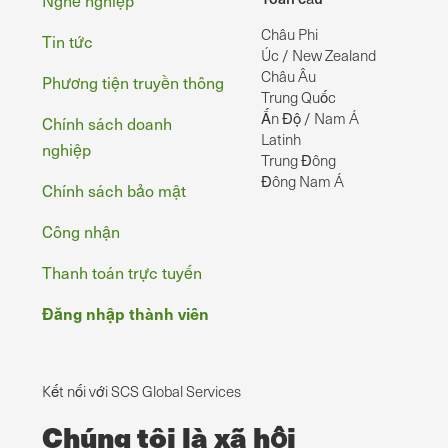
Chân
Nghề nghiệp
Châu Phi
Tin tức
Úc / New Zealand
Châu Âu
Phương tiện truyền thông
Trung Quốc
Ấn Độ / Nam Á
Chính sách doanh
Latinh
nghiệp
Trung Đông
Đông Nam Á
Chính sách bảo mật
Công nhận
Thanh toán trực tuyến
Đăng nhập thành viên
Kết nối với SCS Global Services
Chúng tôi là xã hội