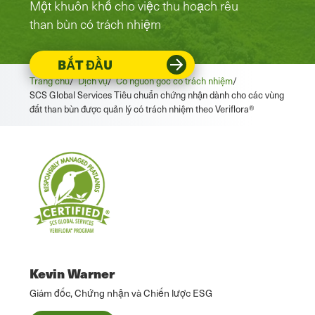
Một khuôn khổ cho việc thu hoạch rêu
than bùn có trách nhiệm
BẮT ĐẦU
Trang chủ
/
Dịch vụ
/
Có nguồn gốc có trách nhiệm
/
SCS Global Services Tiêu chuẩn chứng nhận dành cho các vùng
đất than bùn được quản lý có trách nhiệm theo Veriflora®
Kevin Warner
Giám đốc, Chứng nhận và Chiến lược ESG