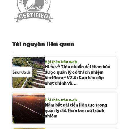
Tài nguyên liên quan
Hội thảo trên web
Hiểu về Tiêu chuẩn đất than bùn
được quản lý có trách nhiệm
Veriflora® V2.0: Các bản cập
nhật chính và…
Hội thảo trên web
Nắm bắt cải tiến liên tục trong
quản lý đất than bùn có trách
nhiệm