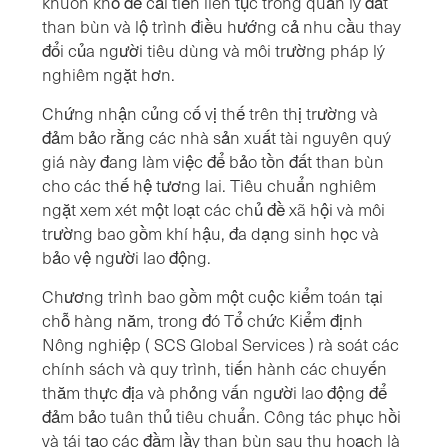
khuôn khổ để cải tiến liên tục trong quản lý đất
than bùn và lộ trình điều hướng cả nhu cầu thay
đổi của người tiêu dùng và môi trường pháp lý
nghiêm ngặt hơn.
Chứng nhận củng cố vị thế trên thị trường và
đảm bảo rằng các nhà sản xuất tài nguyên quý
giá này đang làm việc để bảo tồn đất than bùn
cho các thế hệ tương lai. Tiêu chuẩn nghiêm
ngặt xem xét một loạt các chủ đề xã hội và môi
trường bao gồm khí hậu, đa dạng sinh học và
bảo vệ người lao động.
Chương trình bao gồm một cuộc kiểm toán tại
chỗ hàng năm, trong đó Tổ chức Kiểm định
Nông nghiệp ( SCS Global Services ) rà soát các
chính sách và quy trình, tiến hành các chuyến
thăm thực địa và phỏng vấn người lao động để
đảm bảo tuân thủ tiêu chuẩn. Công tác phục hồi
và tái tạo các đầm lầy than bùn sau thu hoạch là