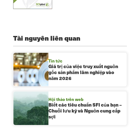
Tài nguyên liên quan
Tin tức
Giá trị của việc truy xuất nguồn
gốc sản phẩm lâm nghiệp vào
năm 2026
Hội thảo trên web
Biết các tiêu chuẩn SFI của bạn –
Chuỗi lưu ký và Nguồn cung cấp
sợi