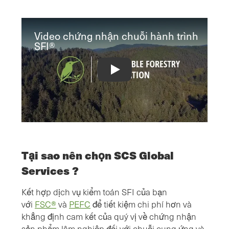
Video chứng nhận chuỗi hành trình
SFI®
SFI® Chain of Custody Certification V
Tại sao nên chọn SCS Global
Services ?
Kết hợp dịch vụ kiểm toán SFI của bạn
với
FSC®
và
PEFC
để tiết kiệm chi phí hơn và
khẳng định cam kết của quý vị về chứng nhận
sản phẩm lâm nghiệp đối với chuỗi cung ứng và