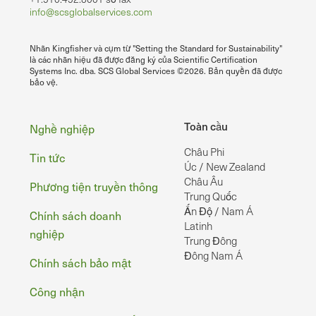
info@scsglobalservices.com
Nhãn Kingfisher và cụm từ "Setting the Standard for Sustainability"
là các nhãn hiệu đã được đăng ký của Scientific Certification
Systems Inc. dba. SCS Global Services ©2026. Bản quyền đã được
bảo vệ.
Chân
Toàn cầu
Nghề nghiệp
Châu Phi
Tin tức
Úc / New Zealand
Châu Âu
Phương tiện truyền thông
Trung Quốc
Ấn Độ / Nam Á
Chính sách doanh
Latinh
nghiệp
Trung Đông
Đông Nam Á
Chính sách bảo mật
Công nhận