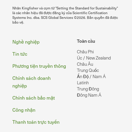
Nhãn Kingfisher và cụm từ "Setting the Standard for Sustainability"
là các nhãn hiệu đã được đăng ký của Scientific Certification
Systems Inc. dba. SCS Global Services ©2026. Bản quyền đã được
bảo vệ.
Chân
Toàn cầu
Nghề nghiệp
Châu Phi
Tin tức
Úc / New Zealand
Châu Âu
Phương tiện truyền thông
Trung Quốc
Ấn Độ / Nam Á
Chính sách doanh
Latinh
nghiệp
Trung Đông
Đông Nam Á
Chính sách bảo mật
Công nhận
Thanh toán trực tuyến