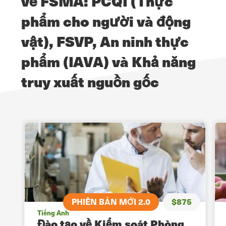
về FSMA: PCQI (Thực
phẩm cho người và động
vật), FSVP, An ninh thực
phẩm (IAVA) và Khả năng
truy xuất nguồn gốc
5
PHIÊN BẢN MỚI 2.0
$875
Tiếng Anh
Đào tạo về Kiểm soát Phòng