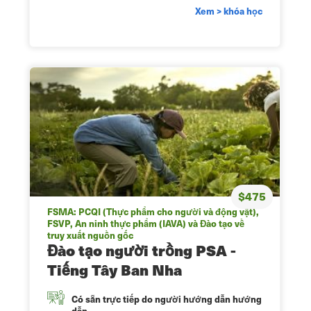
Xem > khóa học
$475
FSMA: PCQI (Thực phẩm cho người và động vật),
FSVP, An ninh thực phẩm (IAVA) và Đào tạo về
truy xuất nguồn gốc
Đào tạo người trồng PSA -
Tiếng Tây Ban Nha
Có sẵn trực tiếp do người hướng dẫn hướng
dẫn