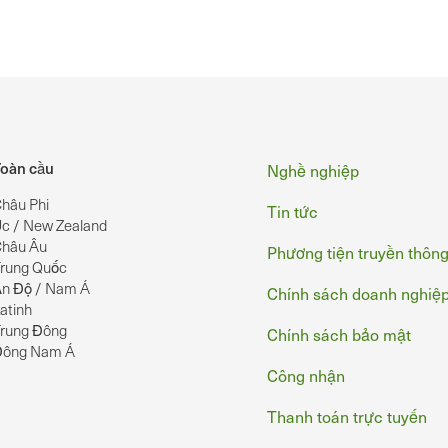
Chân
oàn cầu
Nghề nghiệp
hâu Phi
Tin tức
c / New Zealand
hâu Âu
Phương tiện truyền thôn
rung Quốc
n Độ / Nam Á
Chính sách doanh nghiệ
atinh
rung Đông
Chính sách bảo mật
Đông Nam Á
Công nhận
Thanh toán trực tuyến