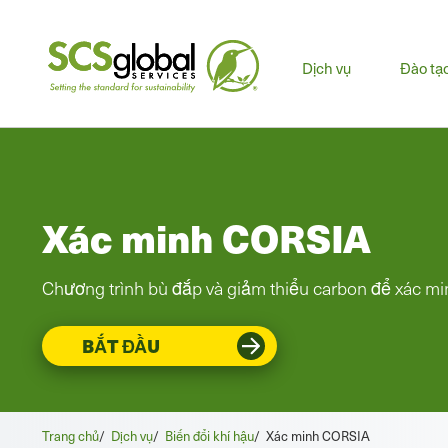
Men
Dịch vụ
Đào tạ
chín
Xác minh CORSIA
Chương trình bù đắp và giảm thiểu carbon để xác mi
BẮT ĐẦU
Trang chủ
/
Dịch vụ
/
Biến đổi khí hậu
/
Xác minh CORSIA