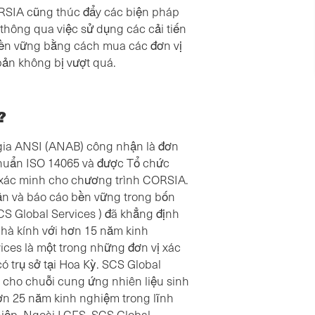
ORSIA cũng thúc đẩy các biện pháp
thông qua việc sử dụng các cải tiến
ền vững bằng cách mua các đơn vị
bản không bị vượt quá.
?
gia ANSI (ANAB) công nhận là đơn
chuẩn ISO 14065 và được Tổ chức
ị xác minh cho chương trình CORSIA.
hận và báo cáo bền vững trong bốn
CS Global Services ) đã khẳng định
 nhà kính với hơn 15 năm kinh
ces là một trong những đơn vị xác
 trụ sở tại Hoa Kỳ. SCS Global
 cho chuỗi cung ứng nhiên liệu sinh
ơn 25 năm kinh nghiệm trong lĩnh
iệp. Ngoài LCFS, SCS Global