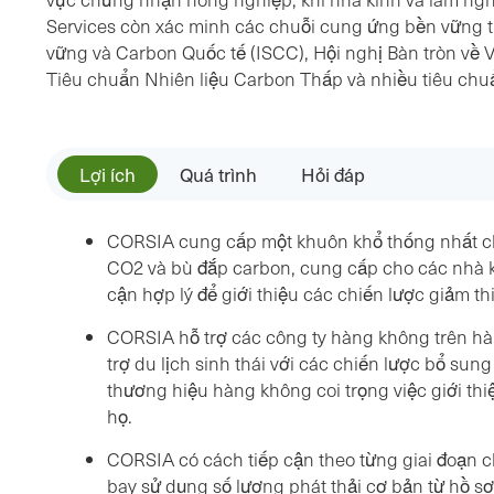
Services còn xác minh các chuỗi cung ứng bền vững
vững và Carbon Quốc tế (ISCC), Hội nghị Bàn tròn về V
Tiêu chuẩn Nhiên liệu Carbon Thấp và nhiều tiêu chu
Lợi ích
Quá trình
Hỏi đáp
CORSIA cung cấp một khuôn khổ thống nhất cho
CO2 và bù đắp carbon, cung cấp cho các nhà k
cận hợp lý để giới thiệu các chiến lược giảm th
CORSIA hỗ trợ các công ty hàng không trên hà
trợ du lịch sinh thái với các chiến lược bổ sun
thương hiệu hàng không coi trọng việc giới th
họ.
CORSIA có cách tiếp cận theo từng giai đoạn 
bay sử dụng số lượng phát thải cơ bản từ hồ s