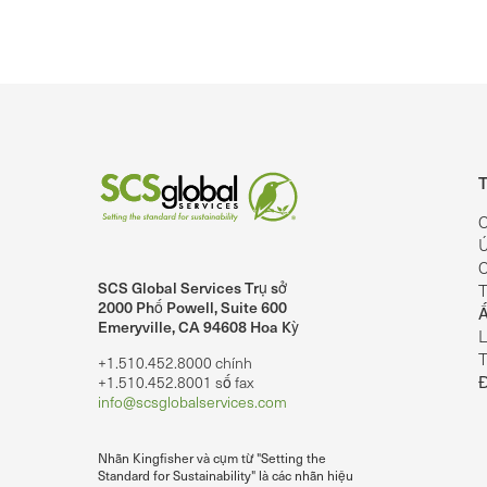
T
C
Ú
C
SCS Global Services Trụ sở
T
lobalServices trên LinkedIn.
SCS Global Services trên YouTube
2000 Phố Powell, Suite 600
Ấ
Emeryville, CA 94608 Hoa Kỳ
L
T
+1.510.452.8000 chính
+1.510.452.8001 số fax
info@scsglobalservices.com
Nhãn Kingfisher và cụm từ "Setting the
Standard for Sustainability" là các nhãn hiệu