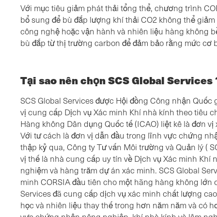
Với mục tiêu giảm phát thải tổng thể, chương trình C
bổ sung để bù đắp lượng khí thải CO2 không thể giảm 
công nghệ hoặc vận hành và nhiên liệu hàng không b
bù đắp từ thị trường carbon để đảm bảo rằng mức cơ 
Tại sao nên chọn SCS Global Services 
SCS Global Services được Hội đồng Công nhận Quốc 
vị cung cấp Dịch vụ Xác minh Khí nhà kính theo tiêu 
Hàng không Dân dụng Quốc tế (ICAO) liệt kê là đơn v
Với tư cách là đơn vị dẫn đầu trong lĩnh vực chứng n
thập kỷ qua, Công ty Tư vấn Môi trường và Quản lý ( S
vị thế là nhà cung cấp uy tín về Dịch vụ Xác minh Khí
nghiệm và hàng trăm dự án xác minh. SCS Global Servi
minh CORSIA đầu tiên cho một hãng hàng không lớn có
Services đã cung cấp dịch vụ xác minh chất lượng cao
học và nhiên liệu thay thế trong hơn năm năm và có h
vực chứng nhận nông nghiệp, khí nhà kính và lâm ngh