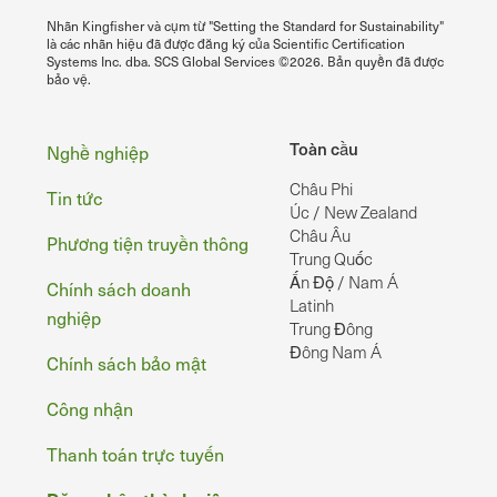
Nhãn Kingfisher và cụm từ "Setting the Standard for Sustainability"
là các nhãn hiệu đã được đăng ký của Scientific Certification
Systems Inc. dba. SCS Global Services ©2026. Bản quyền đã được
bảo vệ.
Chân
Toàn cầu
Nghề nghiệp
Châu Phi
Tin tức
Úc / New Zealand
Châu Âu
Phương tiện truyền thông
Trung Quốc
Ấn Độ / Nam Á
Chính sách doanh
Latinh
nghiệp
Trung Đông
Đông Nam Á
Chính sách bảo mật
Công nhận
Thanh toán trực tuyến