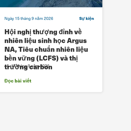
Ngày 15 tháng 9 năm 2026
Sự kiện
Ngày 
Hội nghị thượng đỉnh về
RNG
nhiên liệu sinh học Argus
trê
NA, Tiêu chuẩn nhiên liệu
bền vững (LCFS) và thị
trường carbon
15–17 tháng 9 năm 2026
15–17
Đọc bài viết
Đọc b