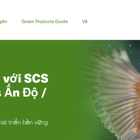
uyên
Green Products Guide
Về
 với SCS
 Ấn Độ /
át triển bền vững