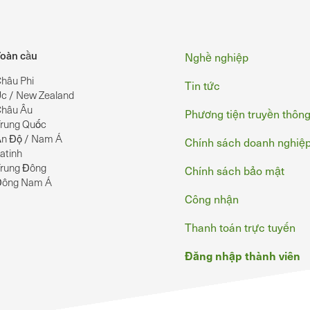
Chân
oàn cầu
Nghề nghiệp
hâu Phi
Tin tức
c / New Zealand
hâu Âu
Phương tiện truyền thôn
rung Quốc
n Độ / Nam Á
Chính sách doanh nghiệ
atinh
rung Đông
Chính sách bảo mật
Đông Nam Á
Công nhận
Thanh toán trực tuyến
Đăng nhập thành viên