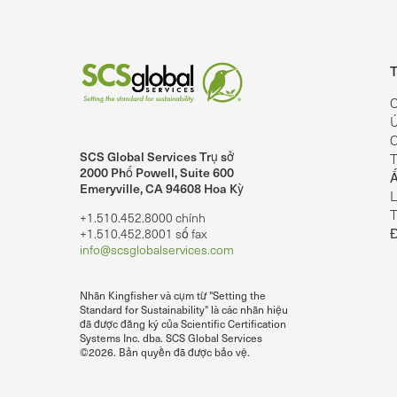
T
C
Ú
C
SCS Global Services Trụ sở
T
lobalServices trên LinkedIn.
SCS Global Services trên YouTube
2000 Phố Powell, Suite 600
Ấ
Emeryville, CA 94608 Hoa Kỳ
L
T
+1.510.452.8000 chính
+1.510.452.8001 số fax
info@scsglobalservices.com
Nhãn Kingfisher và cụm từ "Setting the
Standard for Sustainability" là các nhãn hiệu
đã được đăng ký của Scientific Certification
Systems Inc. dba. SCS Global Services
©2026. Bản quyền đã được bảo vệ.