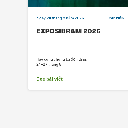
ên web
Ngày 24 tháng 8 năm 2026
Sự kiện
phá
EXPOSIBRAM 2026
BP
Hãy cùng chúng tôi đến Brazil!
24–27 tháng 8
Đọc bài viết