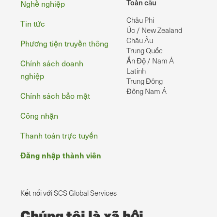
Chân
Toàn cầu
Nghề nghiệp
Châu Phi
Tin tức
Úc / New Zealand
Châu Âu
Phương tiện truyền thông
Trung Quốc
Ấn Độ / Nam Á
Chính sách doanh
Latinh
nghiệp
Trung Đông
Đông Nam Á
Chính sách bảo mật
Công nhận
Thanh toán trực tuyến
Đăng nhập thành viên
Kết nối với SCS Global Services
Chúng tôi là xã hội