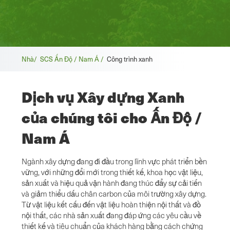
Vụn
Nhà/
SCS Ấn Độ / Nam Á /
Công trình xanh
bánh
Dịch vụ Xây dựng Xanh
mì
của chúng tôi cho Ấn Độ /
Nam Á
Ngành xây dựng đang đi đầu trong lĩnh vực phát triển bền
vững, với những đổi mới trong thiết kế, khoa học vật liệu,
sản xuất và hiệu quả vận hành đang thúc đẩy sự cải tiến
và giảm thiểu dấu chân carbon của môi trường xây dựng.
Từ vật liệu kết cấu đến vật liệu hoàn thiện nội thất và đồ
nội thất, các nhà sản xuất đang đáp ứng các yêu cầu về
thiết kế và tiêu chuẩn của khách hàng bằng cách chứng