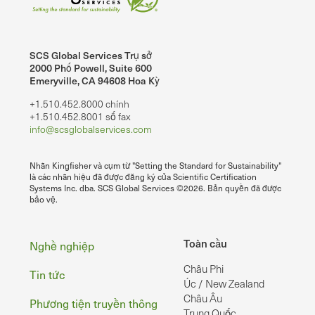
SCS Global Services Trụ sở
2000 Phố Powell, Suite 600
Emeryville, CA 94608 Hoa Kỳ
+1.510.452.8000 chính
+1.510.452.8001 số fax
info@scsglobalservices.com
Nhãn Kingfisher và cụm từ "Setting the Standard for Sustainability"
là các nhãn hiệu đã được đăng ký của Scientific Certification
Systems Inc. dba. SCS Global Services ©2026. Bản quyền đã được
bảo vệ.
Chân
Toàn cầu
Nghề nghiệp
Châu Phi
Tin tức
Úc / New Zealand
Châu Âu
Phương tiện truyền thông
Trung Quốc