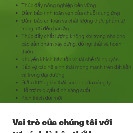
Thúc đẩy nông nghiệp bền vững
Đảm bảo tính toàn vẹn của chuỗi cung ứng
Đảm bảo an toàn và chất lượng thực phẩm từ
trang trại đến bàn ăn
Thúc đẩy chất lượng không khí trong nhà cho
các sản phẩm xây dựng, đồ nội thất và hoàn
thiện
Khuyến khích bảo tồn và tái chế tài nguyên
Bảo vệ các hệ sinh thái mong manh trên đất liền
và trong đại dương
Giảm lượng khí thải carbon của công ty
Hỗ trợ ra quyết định sáng suốt
Kích thích đổi mới
Vai trò của chúng tôi với