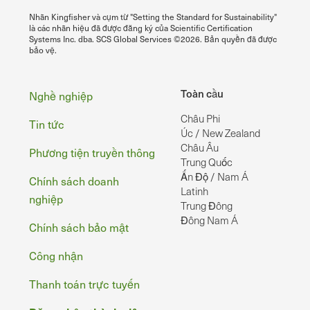
Nhãn Kingfisher và cụm từ "Setting the Standard for Sustainability"
là các nhãn hiệu đã được đăng ký của Scientific Certification
Systems Inc. dba. SCS Global Services ©2026. Bản quyền đã được
bảo vệ.
Chân
Toàn cầu
Nghề nghiệp
Châu Phi
Tin tức
Úc / New Zealand
Châu Âu
Phương tiện truyền thông
Trung Quốc
Ấn Độ / Nam Á
Chính sách doanh
Latinh
nghiệp
Trung Đông
Đông Nam Á
Chính sách bảo mật
Công nhận
Thanh toán trực tuyến