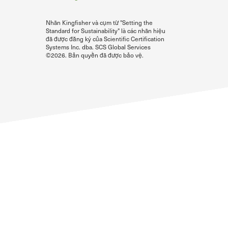
Nhãn Kingfisher và cụm từ "Setting the
Standard for Sustainability" là các nhãn hiệu
đã được đăng ký của Scientific Certification
Systems Inc. dba. SCS Global Services
©2026. Bản quyền đã được bảo vệ.