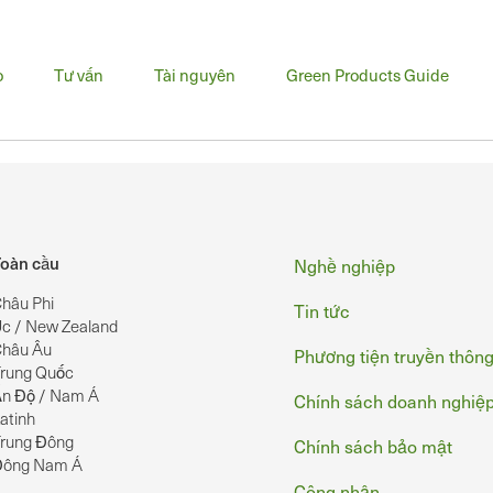
u
o
Tư vấn
Tài nguyên
Green Products Guide
h
Chân
oàn cầu
Nghề nghiệp
hâu Phi
Tin tức
c / New Zealand
hâu Âu
Phương tiện truyền thôn
rung Quốc
n Độ / Nam Á
Chính sách doanh nghiệ
atinh
rung Đông
Chính sách bảo mật
Đông Nam Á
Công nhận