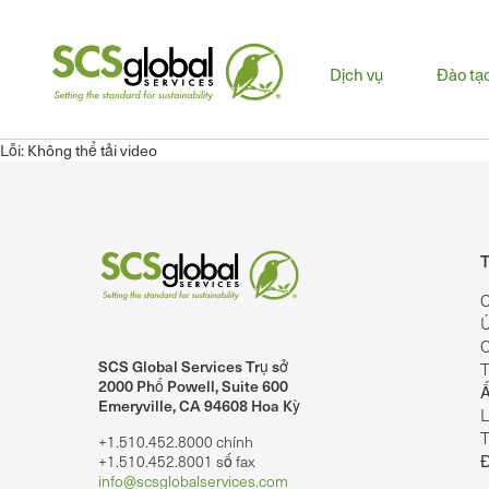
Men
Dịch vụ
Đào tạ
chín
Lỗi: Không thể tải video
T
C
Ú
C
SCS Global Services Trụ sở
T
lobalServices trên LinkedIn.
SCS Global Services trên YouTube
2000 Phố Powell, Suite 600
Ấ
Emeryville, CA 94608 Hoa Kỳ
L
T
+1.510.452.8000 chính
+1.510.452.8001 số fax
info@scsglobalservices.com