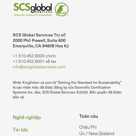
SCS Global Services Trụ sở
2000 Phố Powell, Suite 600
Emeryville, CA 94608 Hoa Kỳ
+1.510.452.8000 chính
+1.510.452.8001 số fax
info@scsglobalservices.com
Nhãn Kingfisher và cụm từ "Setting the Standard for Sustainability"
là các nhãn hiệu đã được đăng ký của Scientific Certification
Systems Inc. dba. SCS Global Services ©2026. Bản quyền đã được
bảo vệ.
Chân
Toàn cầu
Nghề nghiệp
Châu Phi
Tin tức
Úc / New Zealand