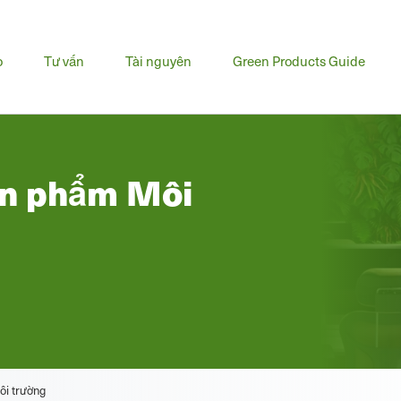
u
o
Tư vấn
Tài nguyên
Green Products Guide
h
ản phẩm Môi
ôi trường