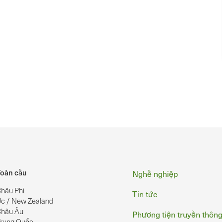
Chân
oàn cầu
Nghề nghiệp
hâu Phi
Tin tức
c / New Zealand
hâu Âu
Phương tiện truyền thôn
rung Quốc