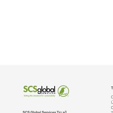
T
C
Ú
C
SCS Global Services Trụ sở
T