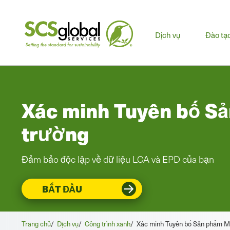
Men
Dịch vụ
Đào tạ
chín
Xác minh Tuyên bố S
trường
Đảm bảo độc lập về dữ liệu LCA và EPD của bạn
BẮT ĐẦU
Trang chủ
/
Dịch vụ
/
Công trình xanh
/
Xác minh Tuyên bố Sản phẩm M