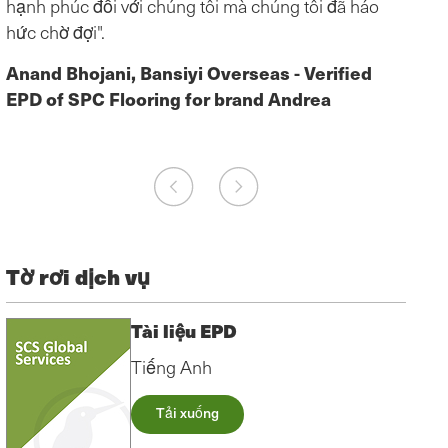
hạnh phúc đối với chúng tôi mà chúng tôi đã háo
Fion
hức chờ đợi".
được
Anand Bhojani, Bansiyi Overseas - Verified
EPD of SPC Flooring for brand Andrea
Tờ rơi dịch vụ
Tài liệu EPD
Tiếng Anh
Tải xuống