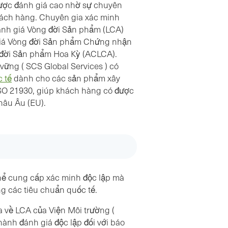
Services cho bất kỳ công ty nào cần EPD."
ược đánh giá cao nhờ sự chuyên
hách hàng. Chuyên gia xác minh
Juan Delgado, Vinton Steel - Đã xác minh EPD
ánh giá Vòng đời Sản phẩm (LCA)
cho thép cây chế tạo
iá Vòng đời Sản phẩm Chứng nhận
 đời Sản phẩm Hoa Kỳ (ACLCA).
vững ( SCS Global Services ) có
 tế
dành cho các sản phẩm xây
ISO 21930, giúp khách hàng có được
Châu Âu (EU).
hể cung cấp xác minh độc lập mà
ng các tiêu chuẩn quốc tế.
 về LCA của Viện Môi trường (
hành đánh giá độc lập đối với báo