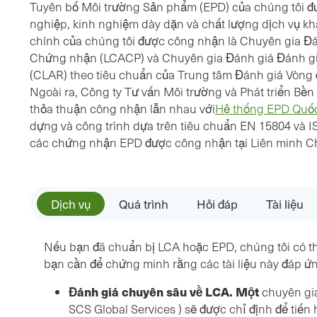
Tuyên bố Môi trường Sản phẩm (EPD) của chúng tôi đ
nghiệp, kinh nghiệm dày dặn và chất lượng dịch vụ k
chính của chúng tôi được công nhận là Chuyên gia Đ
Chứng nhận (LCACP) và Chuyên gia Đánh giá Đánh g
(CLAR) theo tiêu chuẩn của Trung tâm Đánh giá Vòng
Ngoài ra, Công ty Tư vấn Môi trường và Phát triển Bền 
thỏa thuận công nhận lẫn nhau với
Hệ thống EPD Quốc
dựng và công trình dựa trên tiêu chuẩn EN 15804 và 
các chứng nhận EPD được công nhận tại Liên minh 
Dịch vụ
Quá trình
Hỏi đáp
Tài liệu
Nếu bạn đã chuẩn bị LCA hoặc EPD, chúng tôi có t
bạn cần để chứng minh rằng các tài liệu này đáp ứ
Đánh giá chuyên sâu về LCA. Một
chuyên gia
SCS Global Services ) sẽ được chỉ định để tiến 