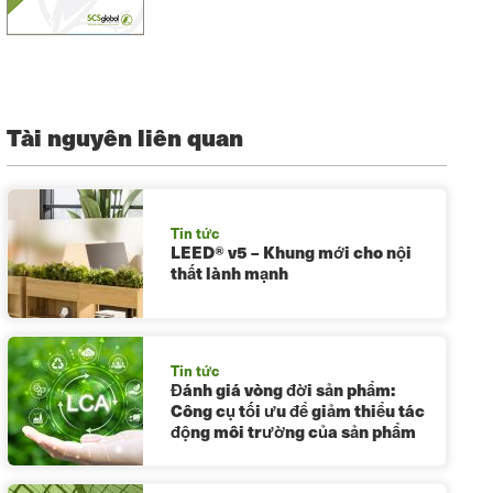
Tài nguyên liên quan
Tin tức
LEED® v5 – Khung mới cho nội
thất lành mạnh
Tin tức
Đánh giá vòng đời sản phẩm:
Công cụ tối ưu để giảm thiểu tác
động môi trường của sản phẩm