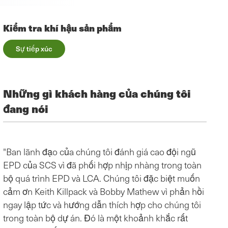
Kiểm tra khí hậu sản phẩm
Sự tiếp xúc
Những gì khách hàng của chúng tôi
đang nói
"Ban lãnh đạo của chúng tôi đánh giá cao đội ngũ
"Đây 
EPD của SCS vì đã phối hợp nhịp nhàng trong toàn
nhóm 
bộ quá trình EPD và LCA. Chúng tôi đặc biệt muốn
hiểu 
cảm ơn Keith Killpack và Bobby Mathew vì phản hồi
của c
ngay lập tức và hướng dẫn thích hợp cho chúng tôi
tôi d
trong toàn bộ dự án. Đó là một khoảnh khắc rất
chính