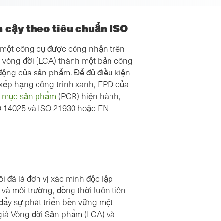
n cậy theo tiêu chuẩn ISO
à một công cụ được công nhận trên
iá vòng đời (LCA) thành một bản công
c động của sản phẩm. Để đủ điều kiện
 xếp hạng công trình xanh, EPD của
h mục sản phẩm
(PCR) hiện hành,
SO 14025 và ISO 21930 hoặc EN
"Nhân sự tại SCS Global Services rất hữu ích trong
việc hướng dẫn chúng tôi và làm rõ thông tin cần
thiết từ công ty chúng tôi để tạo EPD. Họ thậm chí
i đã là đơn vị xác minh độc lập
còn dành thời gian để thiết lập hội nghị truyền hình
và môi trường, đồng thời luôn tiên
với chúng tôi để làm sáng tỏ một số câu hỏi mà
đẩy sự phát triển bền vững một
chúng tôi có. Chúng tôi muốn giới thiệu SCS Global
giá Vòng đời Sản phẩm (LCA) và