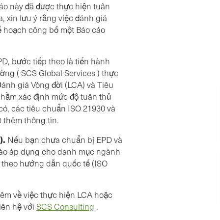
áo này đã được thực hiện tuân
, xin lưu ý rằng việc đánh giá
kế hoạch công bố một Báo cáo
, bước tiếp theo là tiến hành
ng ( SCS Global Services ) thực
Đánh giá Vòng đời (LCA) và Tiêu
hằm xác định mức độ tuân thủ
có, các tiêu chuẩn ISO 21930 và
t thêm thông tin.
).
Nếu bạn chưa chuẩn bị EPD và
nào áp dụng cho danh mục ngành
R theo hướng dẫn quốc tế (ISO
hêm về việc thực hiện LCA hoặc
iên hệ với
SCS Consulting
.