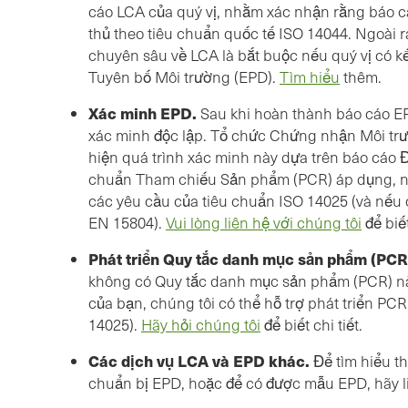
cáo LCA của quý vị, nhằm xác nhận rằng báo c
thủ theo tiêu chuẩn quốc tế ISO 14044. Ngoài ra
chuyên sâu về LCA là bắt buộc nếu quý vị có 
Tuyên bố Môi trường (EPD).
Tìm hiểu
thêm.
Xác minh EPD.
Sau khi hoàn thành báo cáo EPD
xác minh độc lập. Tổ chức Chứng nhận Môi trườ
hiện quá trình xác minh này dựa trên báo cáo 
chuẩn Tham chiếu Sản phẩm (PCR) áp dụng, n
các yêu cầu của tiêu chuẩn ISO 14025 (và nếu 
EN 15804).
Vui lòng liên hệ với chúng tôi
để biế
Phát triển Quy tắc danh mục sản phẩm (PCR
không có Quy tắc danh mục sản phẩm (PCR) 
của bạn, chúng tôi có thể hỗ trợ phát triển PC
14025).
Hãy hỏi chúng tôi
để biết chi tiết.
Các dịch vụ LCA và EPD khác.
Để tìm hiểu t
chuẩn bị EPD, hoặc để có được mẫu EPD, hãy l