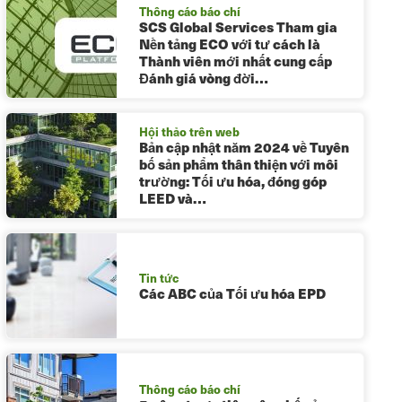
Thông cáo báo chí
SCS Global Services Tham gia
Nền tảng ECO với tư cách là
Thành viên mới nhất cung cấp
Đánh giá vòng đời…
Hội thảo trên web
Bản cập nhật năm 2024 về Tuyên
bố sản phẩm thân thiện với môi
trường: Tối ưu hóa, đóng góp
LEED và…
Tin tức
Các ABC của Tối ưu hóa EPD
Thông cáo báo chí