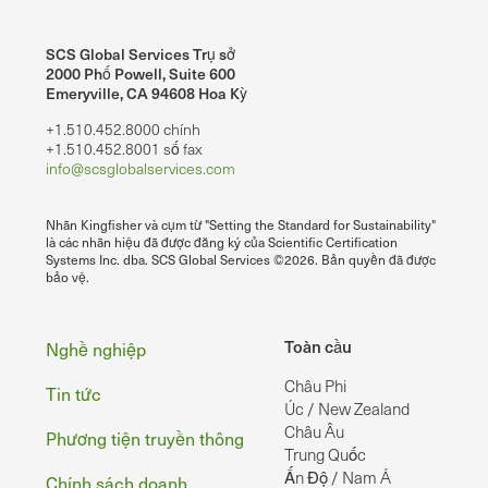
SCS Global Services Trụ sở
2000 Phố Powell, Suite 600
Emeryville, CA 94608 Hoa Kỳ
+1.510.452.8000 chính
+1.510.452.8001 số fax
info@scsglobalservices.com
Nhãn Kingfisher và cụm từ "Setting the Standard for Sustainability"
là các nhãn hiệu đã được đăng ký của Scientific Certification
Systems Inc. dba. SCS Global Services ©2026. Bản quyền đã được
bảo vệ.
Chân
Toàn cầu
Nghề nghiệp
Châu Phi
Tin tức
Úc / New Zealand
Châu Âu
Phương tiện truyền thông
Trung Quốc
Ấn Độ / Nam Á
Chính sách doanh