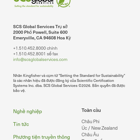
SCS Global Services Trụ sở
2000 Phố Powell, Suite 600
Emeryville, CA 94608 Hoa Kỳ
+1.510.452.8000 chính
+1.510.452.8001 số fax
info@scsglobalservices.com
Nhãn Kingfisher và cụm từ "Setting the Standard for Sustainability"
là các nhãn hiệu đã được đăng ký của Scientific Certification
Systems Inc. dba. SCS Global Services ©2026. Bản quyền đã được
bảo vệ.
Chân
Toàn cầu
Nghề nghiệp
Châu Phi
Tin tức
Úc / New Zealand
Châu Âu
Phương tiện truyền thông