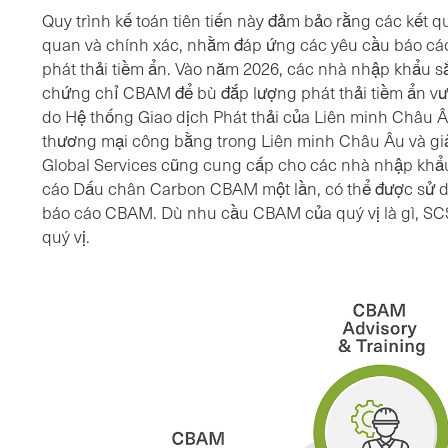
Quy trình kế toán tiên tiến này đảm bảo rằng các kết q
quan và chính xác, nhằm đáp ứng các yêu cầu báo c
phát thải tiềm ẩn. Vào năm 2026, các nhà nhập khẩu s
chứng chỉ CBAM để bù đắp lượng phát thải tiềm ẩn v
do Hệ thống Giao dịch Phát thải của Liên minh Châu 
thương mại công bằng trong Liên minh Châu Âu và giả
Global Services cũng cung cấp cho các nhà nhập khẩ
cáo Dấu chân Carbon CBAM một lần, có thể được sử d
báo cáo CBAM. Dù nhu cầu CBAM của quý vị là gì, SCS 
quý vị.