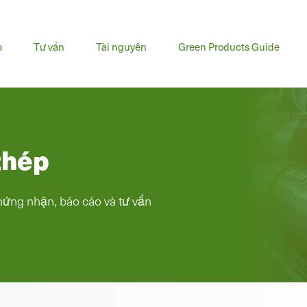
u
o
Tư vấn
Tài nguyên
Green Products Guide
h
thép
hứng nhận, báo cáo và tư vấn