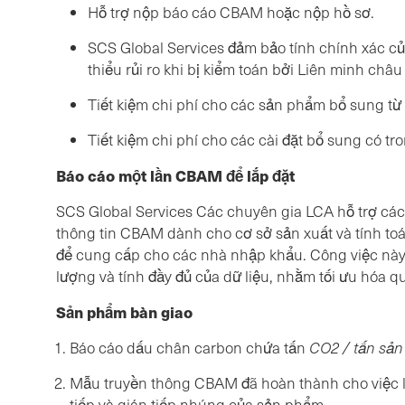
Hỗ trợ nộp báo cáo CBAM hoặc nộp hồ sơ.
SCS Global Services đảm bảo tính chính xác c
thiểu rủi ro khi bị kiểm toán bởi Liên minh châu
Tiết kiệm chi phí cho các sản phẩm bổ sung 
Tiết kiệm chi phí cho các cài đặt bổ sung có tr
Báo cáo một lần CBAM để lắp đặt
SCS Global Services Các chuyên gia LCA hỗ trợ các
thông tin CBAM dành cho cơ sở sản xuất và tính t
để cung cấp cho các nhà nhập khẩu. Công việc này 
lượng và tính đầy đủ của dữ liệu, nhằm tối ưu hóa qu
Sản phẩm bàn giao
Báo cáo dấu chân carbon chứa tấn
CO2 / tấn sả
Mẫu truyền thông CBAM đã hoàn thành cho việc lắ
tiếp và gián tiếp nhúng của sản phẩm.