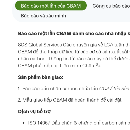
Báo cáo một lần của CBAM
Công cụ báo cá
Báo cáo và xác minh
Báo cáo một lần CBAM dành cho các nhà nhập 
SCS Global Services Các chuyên gia về LCA tuân th
CBAM để thu thập dữ liệu từ các cơ sở sản xuất sắ
chân carbon. Thông tin từ báo cáo này có thể được
CBAM phải nộp tại Liên minh Châu Âu.
Sản phẩm bàn giao:
Báo cáo dấu chân carbon chứa tấn
CO2 / tấn sả
Mẫu giao tiếp CBAM đã hoàn thành để cài đặt.
Dịch vụ bổ trợ
ISO 14067 Dấu chân & chứng chỉ carbon sản ph