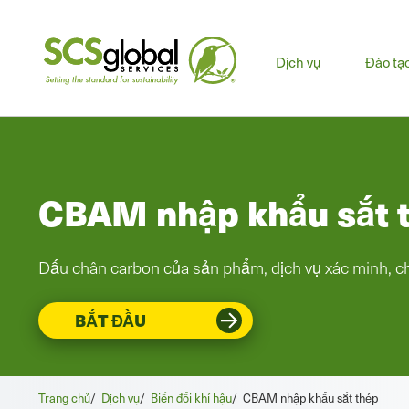
Men
Dịch vụ
Đào tạ
chín
CBAM nhập khẩu sắt 
Dấu chân carbon của sản phẩm, dịch vụ xác minh, c
BẮT ĐẦU
Trang chủ
/
Dịch vụ
/
Biến đổi khí hậu
/
CBAM nhập khẩu sắt thép