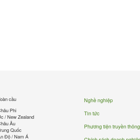
Chân
oàn cầu
Nghề nghiệp
hâu Phi
Tin tức
c / New Zealand
Châu Âu
Phương tiện truyền thông
rung Quốc
n Độ / Nam Á
Chính sách doanh nghiệ