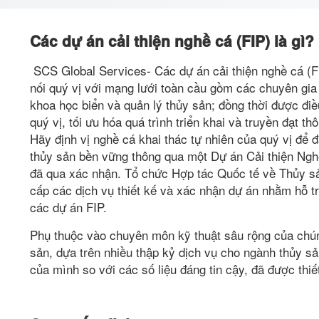
Các dự án cải thiện nghề cá (FIP) là gì?
SCS Global Services- Các dự án cải thiện nghề cá (FI
nối quý vị với mạng lưới toàn cầu gồm các chuyên gia
khoa học biển và quản lý thủy sản; đồng thời được đi
quý vị, tối ưu hóa quá trình triển khai và truyền đạt t
Hãy định vị nghề cá khai thác tự nhiên của quý vị để
thủy sản bền vững thông qua một Dự án Cải thiện Nghề
đã qua xác nhận. Tổ chức Hợp tác Quốc tế về Thủy s
cấp các dịch vụ thiết kế và xác nhận dự án nhằm hỗ t
các dự án FIP.
Phụ thuộc vào chuyên môn kỹ thuật sâu rộng của chún
sản, dựa trên nhiều thập kỷ dịch vụ cho ngành thủy sả
của mình so với các số liệu đáng tin cậy, đã được thiế