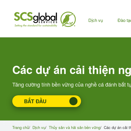
Chuyển
đến
nội
Men
Dịch vụ
Đào tạ
dung
chính
chín
Các dự án cải thiện ng
Tăng cường tính bền vững của nghề cá đánh bắt t
BẮT ĐẦU
Trang chủ
/
Dịch vụ
/
Thủy sản và hải sản bền vững
/
Các dự án cải t