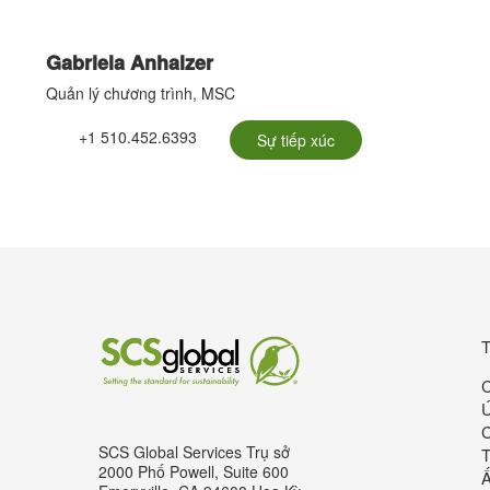
Gabriela Anhalzer
Quản lý chương trình, MSC
+1 510.452.6393
Sự tiếp xúc
T
C
Ú
SCS Global Services Trụ sở
T
lobalServices trên LinkedIn.
SCS Global Services trên YouTube
2000 Phố Powell, Suite 600
Ấ