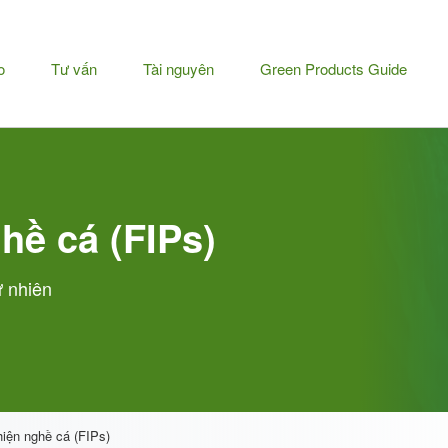
u
o
Tư vấn
Tài nguyên
Green Products Guide
h
hề cá (FIPs)
ự nhiên
hiện nghề cá (FIPs)