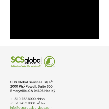
SCS Global Services Trụ sở
2000 Phố Powell, Suite 600
Emeryville, CA 94608 Hoa Kỳ
+1.510.452.8000 chính
+1.510.452.8001 số fax
info@scsglobalservices.com