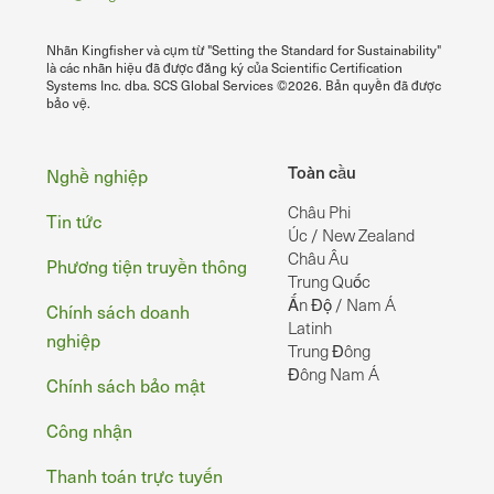
Nhãn Kingfisher và cụm từ "Setting the Standard for Sustainability"
là các nhãn hiệu đã được đăng ký của Scientific Certification
Systems Inc. dba. SCS Global Services ©2026. Bản quyền đã được
bảo vệ.
Chân
Toàn cầu
Nghề nghiệp
Châu Phi
Tin tức
Úc / New Zealand
Châu Âu
Phương tiện truyền thông
Trung Quốc
Ấn Độ / Nam Á
Chính sách doanh
Latinh
nghiệp
Trung Đông
Đông Nam Á
Chính sách bảo mật
Công nhận
Thanh toán trực tuyến