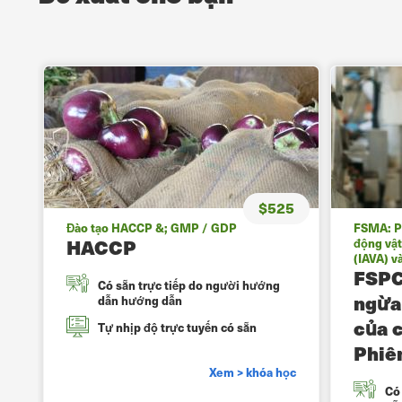
$525
Đào tạo HACCP &; GMP / GDP
FSMA: P
HACCP
động vật
(IAVA) v
FSPC
Có sẵn trực tiếp do người hướng
ngừa
dẫn hướng dẫn
của 
Tự nhịp độ trực tuyến có sẵn
Phiê
Xem > khóa học
Có