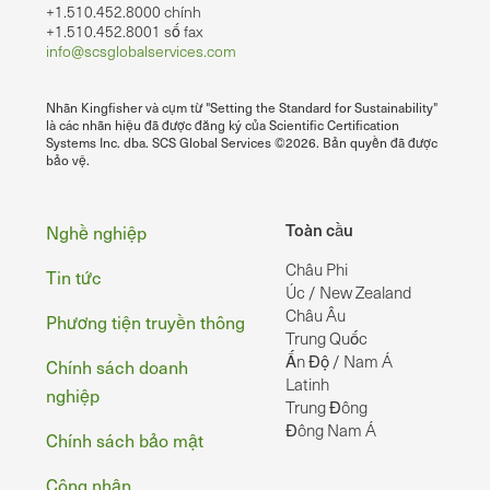
+1.510.452.8000 chính
+1.510.452.8001 số fax
info@scsglobalservices.com
Nhãn Kingfisher và cụm từ "Setting the Standard for Sustainability"
là các nhãn hiệu đã được đăng ký của Scientific Certification
Systems Inc. dba. SCS Global Services ©2026. Bản quyền đã được
bảo vệ.
Chân
Toàn cầu
Nghề nghiệp
Châu Phi
Tin tức
Úc / New Zealand
Châu Âu
Phương tiện truyền thông
Trung Quốc
Ấn Độ / Nam Á
Chính sách doanh
Latinh
nghiệp
Trung Đông
Đông Nam Á
Chính sách bảo mật
Công nhận