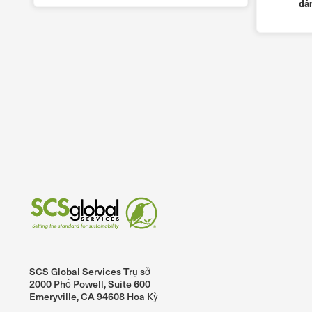
dẫ
SCS Global Services Trụ sở
2000 Phố Powell, Suite 600
Emeryville, CA 94608 Hoa Kỳ