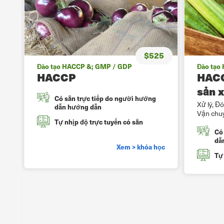
$525
Đào tạo HACCP &; GMP / GDP
Đào tạo
HACCP
HACC
sản 
Có sẵn trực tiếp do người hướng
Xử lý, Đó
dẫn hướng dẫn
Vận chuy
Tự nhịp độ trực tuyến có sẵn
5
Có
dẫ
Xem > khóa học
Tự 
n