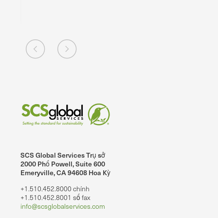
ọc
SCS Global Services Trụ sở
2000 Phố Powell, Suite 600
Emeryville, CA 94608 Hoa Kỳ
+1.510.452.8000 chính
+1.510.452.8001 số fax
info@scsglobalservices.com