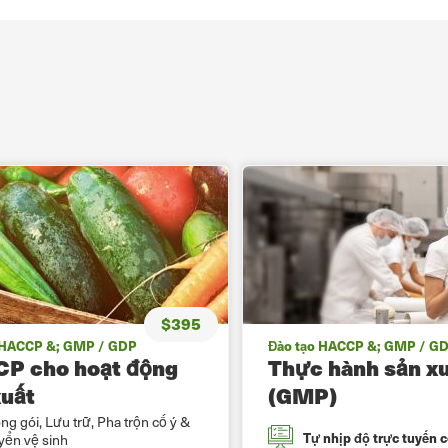
$395
 HACCP &; GMP / GDP
Đào tạo HACCP &; GMP / G
P cho hoạt động
Thực hành sản xu
xuất
(GMP)
óng gói, Lưu trữ, Pha trộn cố ý &
Tự nhịp độ trực tuyến 
yển vệ sinh