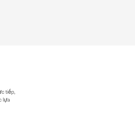
c tiếp,
c lựa