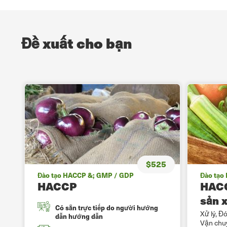
Đề xuất cho bạn
$525
Đào tạo HACCP &; GMP / GDP
Đào tạo
HACCP
HACC
sản 
Có sẵn trực tiếp do người hướng
Xử lý, Đ
dẫn hướng dẫn
Vận chu