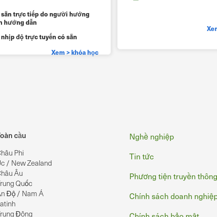
 sẵn trực tiếp do người hướng
n hướng dẫn
Xem
 nhịp độ trực tuyến có sẵn
Xem > khóa học
Chân
oàn cầu
Nghề nghiệp
hâu Phi
Tin tức
c / New Zealand
hâu Âu
Phương tiện truyền thôn
rung Quốc
n Độ / Nam Á
Chính sách doanh nghiệ
atinh
rung Đông
Chính sách bảo mật