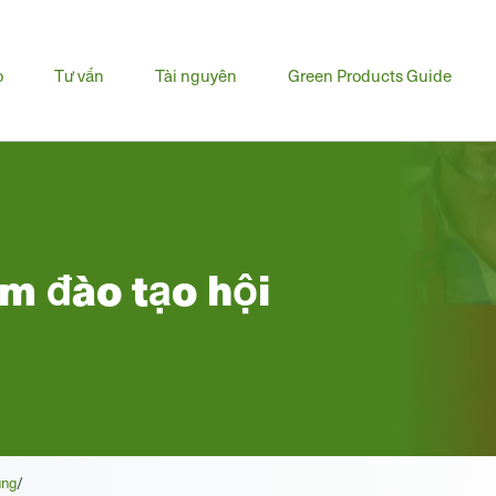
u
o
Tư vấn
Tài nguyên
Green Products Guide
h
m đào tạo hội
ung
/