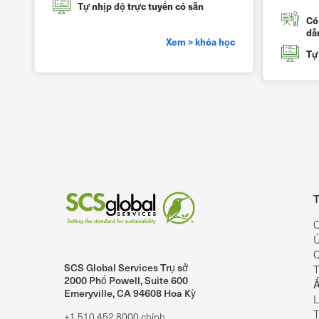
Tự nhịp độ trực tuyến có sẵn
Có
dẫ
Xem > khóa học
Tự
T
C
Ú
C
SCS Global Services Trụ sở
T
lobalServices trên LinkedIn.
SCS Global Services trên YouTube
2000 Phố Powell, Suite 600
Ấ
Emeryville, CA 94608 Hoa Kỳ
L
T
+1.510.452.8000 chính