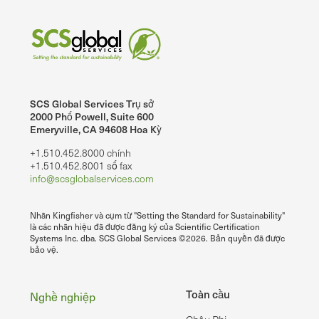
SCS Global Services Trụ sở
2000 Phố Powell, Suite 600
Emeryville, CA 94608 Hoa Kỳ
+1.510.452.8000 chính
+1.510.452.8001 số fax
info@scsglobalservices.com
Nhãn Kingfisher và cụm từ "Setting the Standard for Sustainability"
là các nhãn hiệu đã được đăng ký của Scientific Certification
Systems Inc. dba. SCS Global Services ©2026. Bản quyền đã được
bảo vệ.
Chân
Toàn cầu
Nghề nghiệp