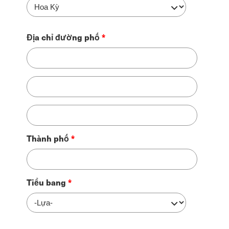
công
ty
Địa chỉ đường phố
Dòng
địa
chỉ
Dòng
đường
địa
phố
chỉ
2
Thành phố
đường
phố
số
3
Tiểu bang