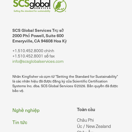
SCS Global Services Trụ sở
2000 Phố Powell, Suite 600
Emeryville, CA 94608 Hoa Kỳ
+1.510.452.8000 chính
+1.510.452.8001 số fax
info@scsglobalservices.com
Nhãn Kingfisher và cụm từ "Setting the Standard for Sustainability"
là các nhãn hiệu đã được đăng ký của Scientific Certification
Systems Inc. dba. SCS Global Services ©2026. Bản quyền đã được
bảo vệ.
Chân
Toàn cầu
Nghề nghiệp
Châu Phi
Tin tức
Úc / New Zealand