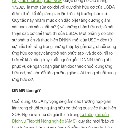
Quy tắc cuối cùng của SOE
, được công bố vào tháng
1/2023, là một sửa đổi đối với quy định hữu cơ của USDA
được thiết kế để giảm gian lận trên thị trường hữu cơ.
Quy tắc này nhằm mục đích đặc biệt tăng cường giám
sát các nhà sản xuất, xử lý và chứng nhận hữu cơ, và cải
thiện các cơ chế thực thi của USDA. Một phần lý do cho
sự phát triển và thực hiện DNNN mới của USDA đến từ
sự hiểu biết rằng trong những thập kỷ gần đây, chuỗi cung
ứng hữu cơ ngày càng trở nên phức tạp - và do đó, rủi ro
hơn về khả năng truy xuất nguồn gốc. DNNN không chỉ
phục vụ để ngăn chặn gian lận dọc theo chuỗi cung ứng
hữu cơ, mà còn để tăng cường giám sát trong chuỗi cung
ứng hữu cơ.
DNNN làm gì?
Cuối cùng, USDA hy vọng sẽ giảm các trường hợp gian
lận trong chuỗi cung ứng hữu cơ thông qua việc thực hiện
SOE. Ngoài ra, như đã giải thích trong
tờ thông tin của
Dịch vụ Tiếp thị Nông nghiệp (AMS),
quy tắc mới "bảo vệ
tính toàn vẹn hữu cơ và củng cố niềm tin của người tiêu