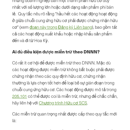
những doanh nghiệp bán một thành phần hữu cơ duy
nhất với số lượng lớn hoặc dưới dạng sản phẩm phi bán
lẻ. Quy tắc nêu rõ rằng "hầu hết các hoạt động hoạt động
ở giữa chuỗi cung ứng hữu cơ phải được chứng nhận hữu
cơ" (xem
đoạn này trong Đăng ký Liên bang
), bao gồm tất
cả các hoạt động xuất khẩu hoặc nhập khẩu sản phẩm
đến và đi từ Hoa Kỳ.
Ai đủ điều kiện được miễn trừ theo DNNN?
Có rất ít cơ hội để được miễn trừ theo DNNN. Mặc dù
các hoạt động được miễn trừ không bắt buộc phải được
chứng nhận theo các quy định hữu cơ, chứng nhận
thường là lựa chọn tốt hơn để loại bỏ sự gián đoạn trong
chuỗi cung ứng hữu cơ. Các hoạt động được mô tả trong
205.101
có thể được coi là miễn trừ, nhưng để chắc chắn,
hãy liên hệ với
Chương trình Hữu cơ SCS
.
Các miễn trừ quan trọng nhất được cấp theo quy tắc mới
là: