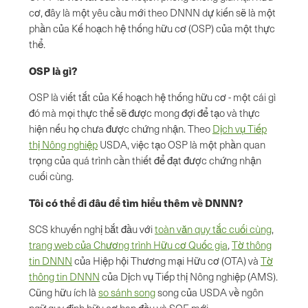
cơ, đây là một yêu cầu mới theo DNNN dự kiến sẽ là một
phần của Kế hoạch hệ thống hữu cơ (OSP) của một thực
thể.
OSP là gì?
OSP là viết tắt của Kế hoạch hệ thống hữu cơ - một cái gì
đó mà mọi thực thể sẽ được mong đợi để tạo và thực
hiện nếu họ chưa được chứng nhận. Theo
Dịch vụ Tiếp
thị Nông nghiệp
USDA, việc tạo OSP là một phần quan
trọng của quá trình cần thiết để đạt được chứng nhận
cuối cùng.
Tôi có thể đi đâu để tìm hiểu thêm về DNNN?
SCS khuyến nghị bắt đầu với
toàn văn quy tắc cuối cùng
,
trang web của Chương trình Hữu cơ Quốc gia
,
Tờ thông
tin DNNN
của Hiệp hội Thương mại Hữu cơ (OTA) và
Tờ
thông tin DNNN
của Dịch vụ Tiếp thị Nông nghiệp (AMS).
Cũng hữu ích là
so sánh song
song của USDA về ngôn
ngữ quy định hữu cơ ban đầu và SOE mới.