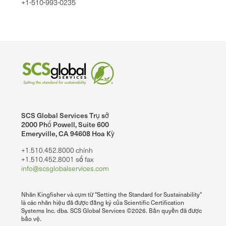
+1-510-993-0235
SCS Global Services Trụ sở
2000 Phố Powell, Suite 600
Emeryville, CA 94608 Hoa Kỳ
+1.510.452.8000 chính
+1.510.452.8001 số fax
info@scsglobalservices.com
Nhãn Kingfisher và cụm từ "Setting the Standard for Sustainability"
là các nhãn hiệu đã được đăng ký của Scientific Certification
Systems Inc. dba. SCS Global Services ©2026. Bản quyền đã được
bảo vệ.