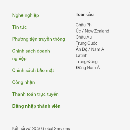
Chân
Toàn cầu
Nghề nghiệp
Châu Phi
Tin tức
Úc / New Zealand
Châu Âu
Phương tiện truyền thông
Trung Quốc
Ấn Độ / Nam Á
Chính sách doanh
Latinh
nghiệp
Trung Đông
Đông Nam Á
Chính sách bảo mật
Công nhận
Thanh toán trực tuyến
Đăng nhập thành viên
Kết nối với SCS Global Services