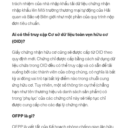
trách nhiệm của nhà nhập khẩu tải dữ liệu chứng nhận
nhập khẩu lên Môi trường thương mại tự động của Hải
quan và Bảo vệ Biên giới như một phần của quy trình nộp
đơn tiêu chuẩn.
Ai có thể truy cập Cơ sở dữ liệu toàn vẹn hữu cơ
(OID)?
Giấy chứng nhận hữu cơ cũng sẽ được cấp từ OID theo
quy định mới. Chứng chỉ được cấp bằng cách sử dụng dữ
liệu chứa trong OID đều có thể truy cập và có sẵn để tải
xuống bởi các thành viên của công chúng, có nghĩa là bất
kỳ ai đóng vai trò tại bất kỳ điểm nào trong chuỗi cung
ứng hữu cơ. Tuy nhiên, một số thông tin cụ thể (chẳng
hạn như tên thương hiệu và danh sách sản phẩm) có
trong 'phụ lục' của các chứng chỉ này sẽ tiếp tục chỉ
được cung cấp cho các đại lý chứng nhận.
OFPP là gì?
OFPP là viết tắt của Kế hoạch phòng chống gian lận hữu