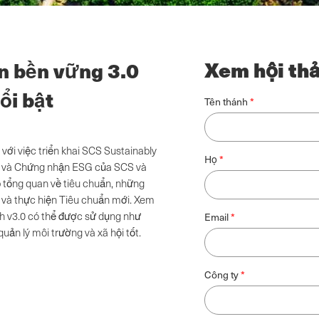
Xem hội th
ển bền vững 3.0
ổi bật
Tên thánh
với việc triển khai SCS Sustainably
Họ
ợc và Chứng nhận ESG của SCS và
 tổng quan về tiêu chuẩn, những
ị và thực hiện Tiêu chuẩn mới. Xem
ch v3.0 có thể được sử dụng như
Email
uản lý môi trường và xã hội tốt.
Công ty