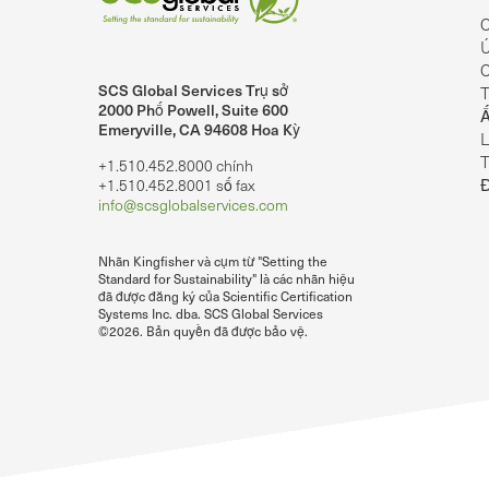
C
Ú
C
SCS Global Services Trụ sở
T
lobalServices trên LinkedIn.
SCS Global Services trên YouTube
2000 Phố Powell, Suite 600
Ấ
Emeryville, CA 94608 Hoa Kỳ
L
T
+1.510.452.8000 chính
+1.510.452.8001 số fax
info@scsglobalservices.com
Nhãn Kingfisher và cụm từ "Setting the
Standard for Sustainability" là các nhãn hiệu
đã được đăng ký của Scientific Certification
Systems Inc. dba. SCS Global Services
©2026. Bản quyền đã được bảo vệ.