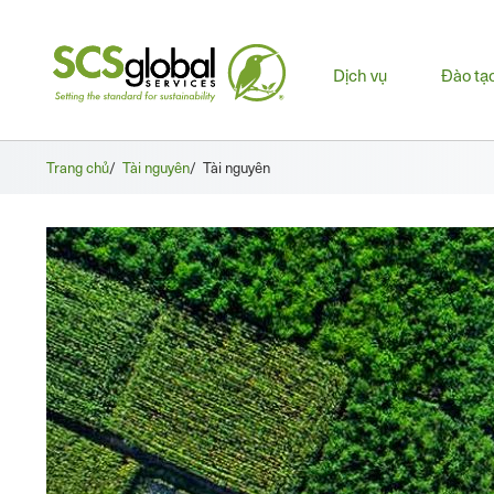
Men
Dịch vụ
Đào tạ
chín
Trang chủ
/
Tài nguyên
/
Tài nguyên