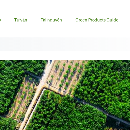
u
o
Tư vấn
Tài nguyên
Green Products Guide
h