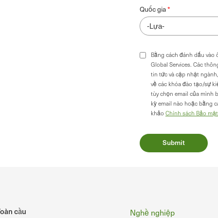
Quốc gia
Bằng cách đánh dấu vào ô
Global Services. Các thôn
tin tức và cập nhật ngành
về các khóa đào tạo/sự ki
tùy chọn email của mình b
kỳ email nào hoặc bằng cá
khảo
Chính sách Bảo mật
Chân
oàn cầu
Nghề nghiệp