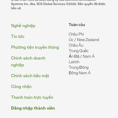
Systems Inc. dba. SCS Global Services ©2026. Bản quyền đã được
bảo vệ.
Chân
Toàn cầu
Nghề nghiệp
Châu Phi
Tin tức
Úc / New Zealand
Châu Âu
Phương tiện truyền thông
Trung Quốc
Ấn Độ / Nam Á
Chính sách doanh
Latinh
nghiệp
Trung Đông
Đông Nam Á
Chính sách bảo mật
Công nhận
Thanh toán trực tuyến
Đăng nhập thành viên