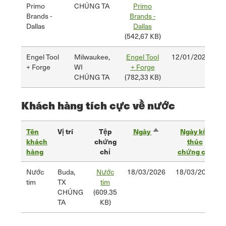
Primo
CHÚNG TA
Primo
Brands -
Brands -
Dallas
Dallas
(542,67 KB)
Engel Tool
Milwaukee,
Engel Tool
12/01/2025
1
+ Forge
WI
+ Forge
CHÚNG TA
(782,33 KB)
Khách hàng tích cực về nước
Tên
Vị trí
Tệp
Ngày
bắt
Ngày kết
khách
chứng
đầu
thúc
hàng
chỉ
chứng
chứng chỉ
chỉ
Nước
Buda,
Nước
18/03/2026
Sắp
18/03/2027
tim
TX
tim
xếp
CHÚNG
(609.35
giảm
TA
KB)
dần