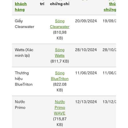
khách
trí
chứng chỉ
đầu
thúc
hàng
chứng
chứng chỉ
chỉ
Giấy
Sóng
20/09/2024
Sắp
19/09/2026
Clearwater
Clearwater
xếp
(810,98
giảm
KB)
dần
Watts (Xác
Sóng
28/10/2024
28/10/2026
minh lại)
Watts
(811,7 KB)
Thương
Sóng
11/06/2024
11/06/2026
hiệu
BlueTriton
BlueTriton
(822.08
KB)
Nước
Nước
12/13/2024
13/12/2026
Primo
Primo
WAVE
(715,87
KB)