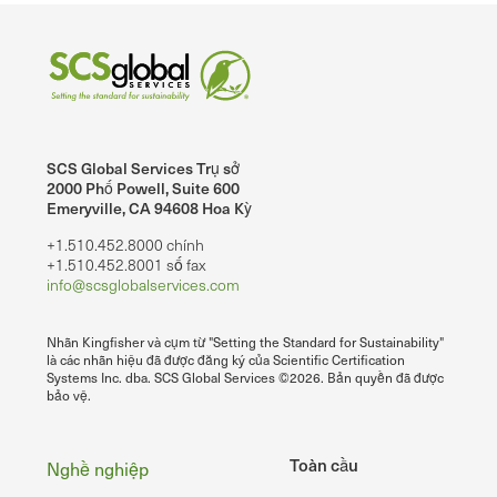
SCS Global Services Trụ sở
2000 Phố Powell, Suite 600
Emeryville, CA 94608 Hoa Kỳ
+1.510.452.8000 chính
+1.510.452.8001 số fax
info@scsglobalservices.com
Nhãn Kingfisher và cụm từ "Setting the Standard for Sustainability"
là các nhãn hiệu đã được đăng ký của Scientific Certification
Systems Inc. dba. SCS Global Services ©2026. Bản quyền đã được
bảo vệ.
Chân
Toàn cầu
Nghề nghiệp