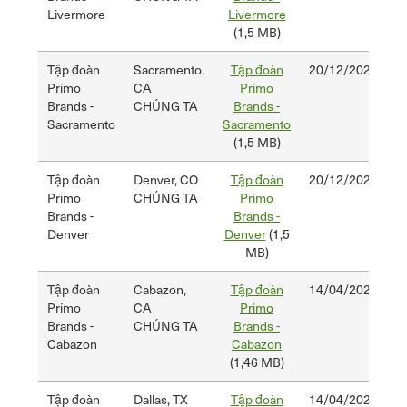
Livermore
Livermore
(1,5 MB)
Tập đoàn
Sacramento,
Tập đoàn
20/12/2024
2
Primo
CA
Primo
Brands -
CHÚNG TA
Brands -
Sacramento
Sacramento
(1,5 MB)
Tập đoàn
Denver, CO
Tập đoàn
20/12/2024
2
Primo
CHÚNG TA
Primo
Brands -
Brands -
Denver
Denver
(1,5
MB)
Tập đoàn
Cabazon,
Tập đoàn
14/04/2025
1
Primo
CA
Primo
Brands -
CHÚNG TA
Brands -
Cabazon
Cabazon
(1,46 MB)
Tập đoàn
Dallas, TX
Tập đoàn
14/04/2025
1