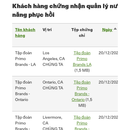
Khách hàng chứng nhận quản lý nước 
năng phục hồi
Tên khách
Vị trí
Tệp chứng
Ngày
bắt
hàng
chỉ
đầu
chứng
c
chỉ
Tập đoàn
Los
Tập đoàn
20/12/2024
Sắp
2
Primo
Angeles, CA
Primo
xếp
Brands - LA
CHÚNG TA
Brands LA
giảm
(1,5 MB)
dần
Tập đoàn
Ontario, CA
Tập đoàn
20/12/2024
2
Primo
CHÚNG TA
Primo
Brands -
Brands -
Ontario
Ontario
(1,5
MB)
Tập đoàn
Livermore,
Tập đoàn
20/12/2024
2
Primo
CA
Primo
Brands -
CHÚNG TA
Brands -