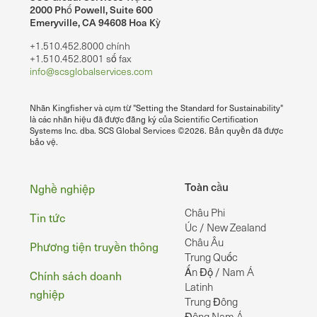
2000 Phố Powell, Suite 600
Emeryville, CA 94608 Hoa Kỳ
+1.510.452.8000 chính
+1.510.452.8001 số fax
info@scsglobalservices.com
Nhãn Kingfisher và cụm từ "Setting the Standard for Sustainability"
là các nhãn hiệu đã được đăng ký của Scientific Certification
Systems Inc. dba. SCS Global Services ©2026. Bản quyền đã được
bảo vệ.
Chân
Toàn cầu
Nghề nghiệp
Châu Phi
Tin tức
Úc / New Zealand
Châu Âu
Phương tiện truyền thông
Trung Quốc
Ấn Độ / Nam Á
Chính sách doanh
Latinh
nghiệp
Trung Đông
Đông Nam Á