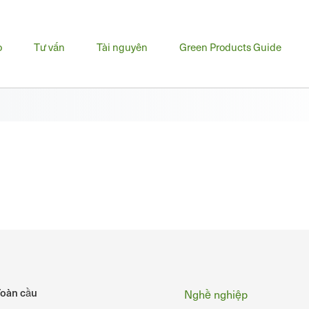
u
o
Tư vấn
Tài nguyên
Green Products Guide
h
Chân
oàn cầu
Nghề nghiệp