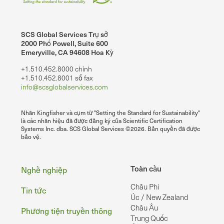
SCS Global Services Trụ sở
2000 Phố Powell, Suite 600
Emeryville, CA 94608 Hoa Kỳ
+1.510.452.8000 chính
+1.510.452.8001 số fax
info@scsglobalservices.com
Nhãn Kingfisher và cụm từ "Setting the Standard for Sustainability"
là các nhãn hiệu đã được đăng ký của Scientific Certification
Systems Inc. dba. SCS Global Services ©2026. Bản quyền đã được
bảo vệ.
Chân
Toàn cầu
Nghề nghiệp
Châu Phi
Tin tức
Úc / New Zealand
Châu Âu
Phương tiện truyền thông
Trung Quốc