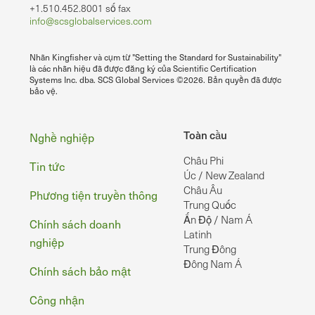
+1.510.452.8001 số fax
info@scsglobalservices.com
Nhãn Kingfisher và cụm từ "Setting the Standard for Sustainability"
là các nhãn hiệu đã được đăng ký của Scientific Certification
Systems Inc. dba. SCS Global Services ©2026. Bản quyền đã được
bảo vệ.
Chân
Toàn cầu
Nghề nghiệp
Châu Phi
Tin tức
Úc / New Zealand
Châu Âu
Phương tiện truyền thông
Trung Quốc
Ấn Độ / Nam Á
Chính sách doanh
Latinh
nghiệp
Trung Đông
Đông Nam Á
Chính sách bảo mật
Công nhận