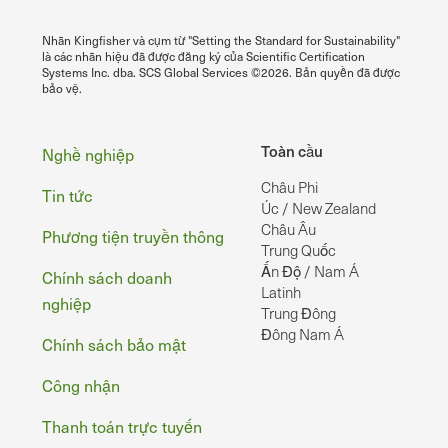
Nhãn Kingfisher và cụm từ "Setting the Standard for Sustainability"
là các nhãn hiệu đã được đăng ký của Scientific Certification
Systems Inc. dba. SCS Global Services ©2026. Bản quyền đã được
bảo vệ.
Chân
Toàn cầu
Nghề nghiệp
Châu Phi
Tin tức
Úc / New Zealand
Châu Âu
Phương tiện truyền thông
Trung Quốc
Ấn Độ / Nam Á
Chính sách doanh
Latinh
nghiệp
Trung Đông
Đông Nam Á
Chính sách bảo mật
Công nhận
Thanh toán trực tuyến