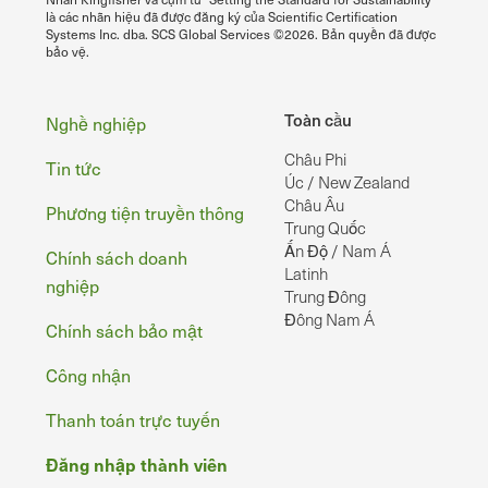
là các nhãn hiệu đã được đăng ký của Scientific Certification
Systems Inc. dba. SCS Global Services ©2026. Bản quyền đã được
bảo vệ.
Chân
Toàn cầu
Nghề nghiệp
Châu Phi
Tin tức
Úc / New Zealand
Châu Âu
Phương tiện truyền thông
Trung Quốc
Ấn Độ / Nam Á
Chính sách doanh
Latinh
nghiệp
Trung Đông
Đông Nam Á
Chính sách bảo mật
Công nhận
Thanh toán trực tuyến
Đăng nhập thành viên