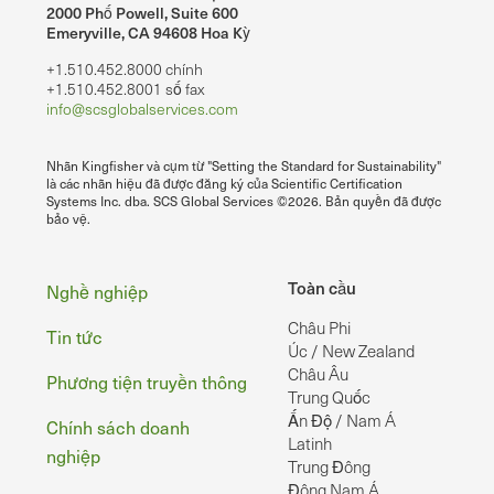
2000 Phố Powell, Suite 600
Emeryville, CA 94608 Hoa Kỳ
+1.510.452.8000 chính
+1.510.452.8001 số fax
info@scsglobalservices.com
Nhãn Kingfisher và cụm từ "Setting the Standard for Sustainability"
là các nhãn hiệu đã được đăng ký của Scientific Certification
Systems Inc. dba. SCS Global Services ©2026. Bản quyền đã được
bảo vệ.
Chân
Toàn cầu
Nghề nghiệp
Châu Phi
Tin tức
Úc / New Zealand
Châu Âu
Phương tiện truyền thông
Trung Quốc
Ấn Độ / Nam Á
Chính sách doanh
Latinh
nghiệp
Trung Đông
Đông Nam Á