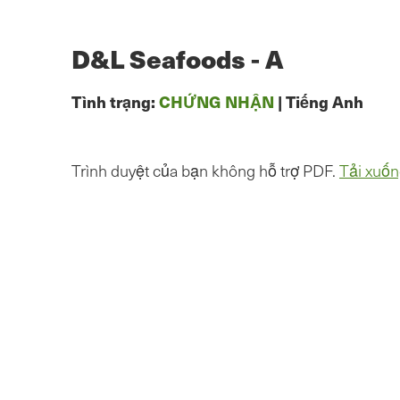
Chuyển
đến
nội
D&L Seafoods - A
dung
chính
Tình trạng:
CHỨNG NHẬN
|
Tiếng Anh
Trình duyệt của bạn không hỗ trợ PDF.
Tải xuốn