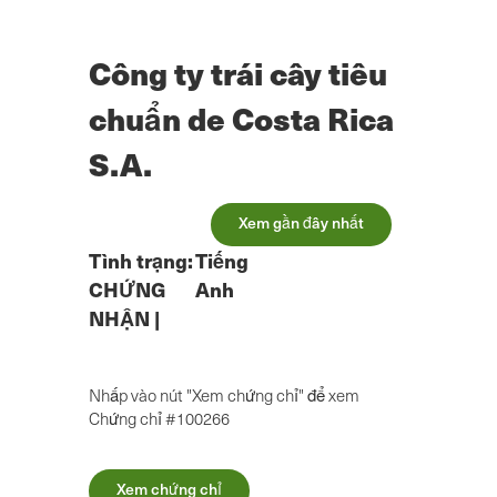
Chuyển
đến
nội
Công ty trái cây tiêu
dung
chính
chuẩn de Costa Rica
S.A.
Xem gần đây nhất
Tình trạng:
Tiếng
CHỨNG
Anh
NHẬN
|
Nhấp vào nút "Xem chứng chỉ" để xem
Chứng chỉ #100266
Xem chứng chỉ