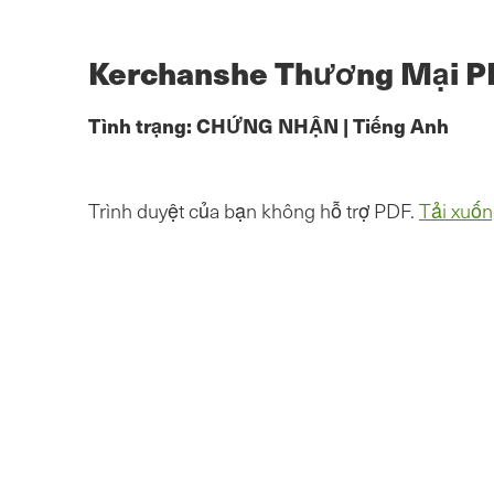
Chuyển
đến
nội
Kerchanshe Thương Mại P
dung
chính
Tình trạng:
CHỨNG NHẬN
|
Tiếng Anh
Trình duyệt của bạn không hỗ trợ PDF.
Tải xuốn