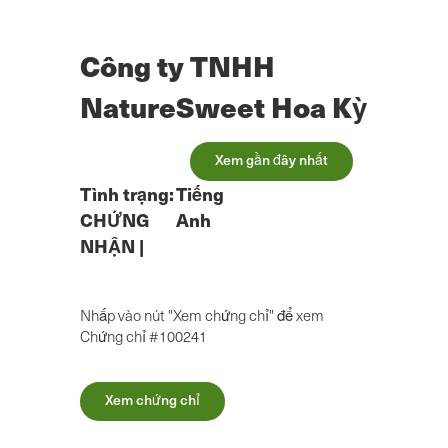
Chuyển
đến
nội
Công ty TNHH
dung
chính
NatureSweet Hoa Kỳ
Xem gần đây nhất
Tình trạng:
Tiếng
CHỨNG
Anh
NHẬN
|
Nhấp vào nút "Xem chứng chỉ" để xem
Chứng chỉ #100241
Xem chứng chỉ