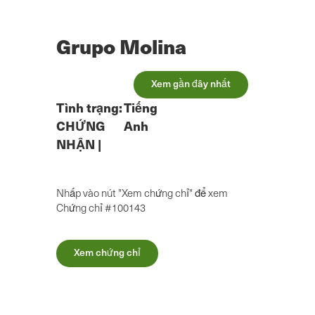
Chuyển
đến
nội
Grupo Molina
dung
chính
Xem gần đây nhất
Tình trạng:
Tiếng
CHỨNG
Anh
NHẬN
|
Nhấp vào nút "Xem chứng chỉ" để xem
Chứng chỉ #100143
Xem chứng chỉ