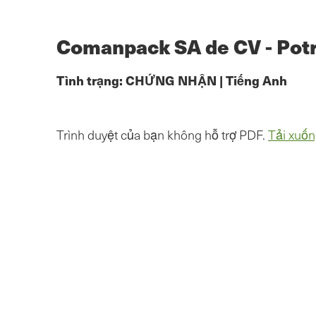
Chuyển
đến
nội
Comanpack SA de CV - Potre
dung
chính
Tình trạng:
CHỨNG NHẬN
|
Tiếng Anh
Trình duyệt của bạn không hỗ trợ PDF.
Tải xuốn